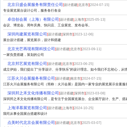
北京日盛会展服务有限责任公司
[
设计搭建
|
北京市
]
[2024-07-15]
专业展览展台设计公司，服务各行各业
卓信创会展（上海）有限公司
[
设计搭建
|
上海市
]
[2025-05-13]
会议、博览会、周年庆典、快闪店、工业展览、发布会等。
深圳尚建展览有限公司
[
设计搭建
|
深圳市
]
[2023-12-06]
展台设计搭建，展览展示，设计和搭建
北京光芒再现有限科技公司
[
设计搭建
|
北京市
]
[2023-09-11]
一家负责搭建，策划的公司
北京邦艺展览有限公司
[
设计搭建
|
北京市
]
[2023-06-25]
成立伊始，我们提出了“分享设计、分享快乐”的设计理念。如今我们不忘初心，从情感
江苏火川会展服务有限公司
[
设计搭建
|
南京市
]
[2024-07-15]
江苏火川会展服务有限公司（简称：火川会展）是国内一家专业的展览展示全案服务公
深圳邦之禾文化传播有限公司
[
设计搭建
|
深圳市
]
[2023-03-08]
深圳邦之禾文化传播有限公司，是专注于全国展览展台、企业展厅设计、生产、搭建一
上海泽慕展览有限公司
[
设计搭建
|
上海市
]
[2024-10-25]
我司从事全国展台搭建和设计
点美时代北京会展有限公司
[
设计搭建
|
北京市
]
[2025-03-07]