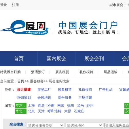
登录
注册
城市展会：
E展网
首页
国内展会
展会会刊
会
特装展台订购
|
酒店预订
|
展具租赁
|
礼仪模特
|
展品运输
|
首页
国内展会
展会会刊
会
当前位置：
首页
>>
展会服务
>> 展会服务搜索
类型：
设计搭建
展览工厂
展具租赁
礼仪模特
广告礼品
宾馆
营销策划
会展培训
综合服务
主场搭建
华东：
上海
青岛
济南
南京
杭州
义乌
苏州
华
城市：
华北：
北京
天津
呼和浩特
太原
石家庄
东
综合搜索：