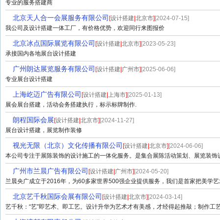
专业的服务搭建商
北京天人合一会展服务有限公司
[
设计搭建
|
北京市
]
[2024-07-15]
我公司及设计搭建一体工厂，有价格优势，欢迎同行来图报价
北京冰点国际展览有限公司
[
设计搭建
|
北京市
]
[2023-05-23]
承接国内各地展台设计搭建
广州朗达展览服务有限公司
[
设计搭建
|
广州市
]
[2025-06-06]
专业展台设计搭建
上海屹迈广告有限公司
[
设计搭建
|
上海市
]
[2025-01-13]
展会展台搭建，活动会务搭建执行，标示标牌制作.
朗程国际会展
[
设计搭建
|
北京市
]
[2024-11-27]
展台设计搭建，展览制作装修
视光无限（北京）文化传播有限公司
[
设计搭建
|
北京市
]
[2024-06-06]
本公司专注于展陈装饰的设计施工的一体化服务。是集合展陈活动策划、展览装饰设计
广州市兰晨广告有限公司
[
设计搭建
|
广州市
]
[2024-05-20]
兰晨央广成立于2016年，为60多家世界500强企业提供服务，我们是首家把美学艺
北京艺千秋国际会展有限公司
[
设计搭建
|
北京市
]
[2024-03-14]
艺千秋：“艺”即艺术、即工艺。设计升华为艺术才有美感，才经得起推敲；制作工艺精