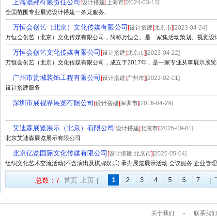
上海漉邦有限责任公司
[
设计搭建
|
上海市
]
[2024-03-13]
全国范围专业展览设计搭建一条龙服务。
万恒会创艺（北京）文化传媒有限公司
[
设计搭建
|
北京市
]
[2023-04-24]
万恒会创艺（北京）文化传媒有限公司，简称万恒会。是一家集活动策划、视觉设计、
万恒会创艺文化传媒有限公司
[
设计搭建
|
北京市
]
[2023-04-22]
万恒会创艺（北京）文化传媒有限公司，成立于2017年，是一家专业从事展示展览会
广州市贵城装饰工程有限公司
[
设计搭建
|
广州市
]
[2023-02-01]
设计搭建服务
深圳市展视界展览有限公司
[
设计搭建
|
深圳市
]
[2016-04-29]
艾迪森展览展示（北京）有限公司
[
设计搭建
|
北京市
]
[2025-09-01]
北京艾迪森展览展示有限公司
北京亿览国际文化传媒有限公司
[
设计搭建
|
北京市
]
[2025-05-04]
组织文化艺术交流活动(不含演出及棋牌娱乐):承办展览展示活动:会议服务:企业管理:企
1
2
3
4
5
6
7
总数：7
首页
上页
|
|
关于我们
-
联系我们