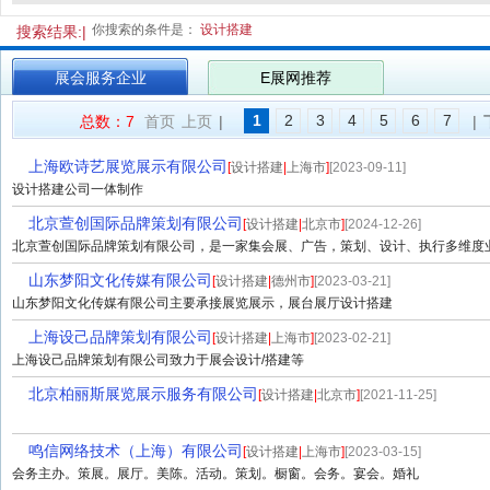
你搜索的条件是：
设计搭建
搜索结果:|
展会服务企业
E展网推荐
1
2
3
4
5
6
7
总数：7
首页
上页
|
|
上海欧诗艺展览展示有限公司
[
设计搭建
|
上海市
]
[2023-09-11]
设计搭建公司一体制作
北京萱创国际品牌策划有限公司
[
设计搭建
|
北京市
]
[2024-12-26]
北京萱创国际品牌策划有限公司，是一家集会展、广告，策划、设计、执行多维度业务
山东梦阳文化传媒有限公司
[
设计搭建
|
德州市
]
[2023-03-21]
山东梦阳文化传媒有限公司主要承接展览展示，展台展厅设计搭建
上海设己品牌策划有限公司
[
设计搭建
|
上海市
]
[2023-02-21]
上海设己品牌策划有限公司致力于展会设计/搭建等
北京柏丽斯展览展示服务有限公司
[
设计搭建
|
北京市
]
[2021-11-25]
鸣信网络技术（上海）有限公司
[
设计搭建
|
上海市
]
[2023-03-15]
会务主办。策展。展厅。美陈。活动。策划。橱窗。会务。宴会。婚礼