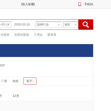
[
加入收藏
]
手机站
动漫展
连锁加盟展
工博会
婴童展
防护
广西
海南
展开↓
月
12月