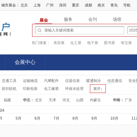
城市展会：
北京
上海
广州
深圳
重庆
成都
南京
青岛
导航
服务
会刊
场馆
展会
热门搜索：
美容展
化工展
电子展
图书展
珠宝展
会展中心
会展中心
交通工具
运输物流
汽摩配件
仪器仪表
暖通制冷
信息通信
安全
纺织纺机
印刷包装
化工橡塑
环保水处理
展开↓
福建
华北：
北京
天津
河北
山西
内蒙古
华南：
广东
-24
月
5月
6月
7月
8月
9月
10月
11