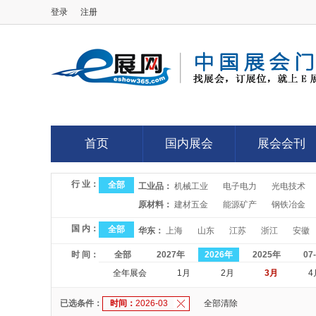
登录
注册
E展网
首页
国内展会
展会会刊
首页
国内展会
展会会刊
行 业：
全部
工业品：
机械工业
电子电力
光电技术
原材料：
建材五金
能源矿产
钢铁冶金
国 内：
全部
华东：
上海
山东
江苏
浙江
安徽
时 间：
全部
2027年
2026年
2025年
07
全年展会
1月
2月
3月
4
已选条件：
时间：
2026-03
全部清除