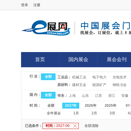
登录
注册
E展网
首页
国内展会
展会会刊
首页
国内展会
展会会刊
行 业：
全部
工业品：
机械工业
电子电力
光电技术
原材料：
建材五金
能源矿产
钢铁冶金
国 内：
全部
华东：
上海
山东
江苏
浙江
安徽
时 间：
全部
2027年
2026年
2025年
07
全年展会
1月
2月
3月
4
已选条件：
时间：
2027-06
全部清除