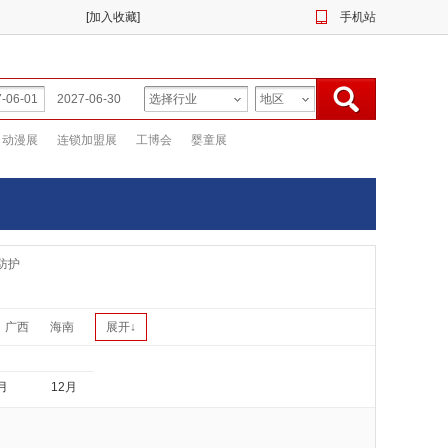
[
加入收藏
]
手机站
动漫展
连锁加盟展
工博会
婴童展
防护
广西
海南
展开↓
月
12月