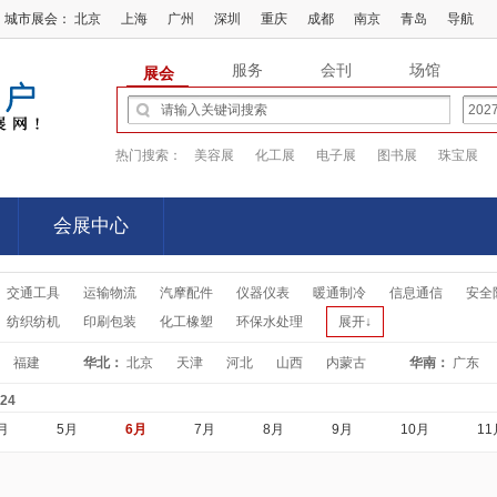
城市展会：
北京
上海
广州
深圳
重庆
成都
南京
青岛
导航
服务
会刊
场馆
展会
热门搜索：
美容展
化工展
电子展
图书展
珠宝展
会展中心
会展中心
交通工具
运输物流
汽摩配件
仪器仪表
暖通制冷
信息通信
安全
纺织纺机
印刷包装
化工橡塑
环保水处理
展开↓
福建
华北：
北京
天津
河北
山西
内蒙古
华南：
广东
-24
月
5月
6月
7月
8月
9月
10月
11