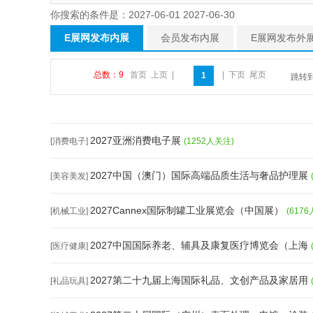
你搜索的条件是：2027-06-01 2027-06-30
E展网发布内展
会员发布内展
E展网发布外
总数：9
首页
上页
|
|
下页
尾页
1
跳转
2027亚洲消费电子展
[消费电子]
(1252人关注)
2027中国（澳门）国际高端品质生活与奢品护理展
[美容美发]
2027Cannex国际制罐工业展览会（中国展）
[机械工业]
(617
2027中国国际养老、辅具及康复医疗博览会（上海
[医疗健康]
2027第二十九届上海国际礼品、文创产品及家居用
[礼品玩具]