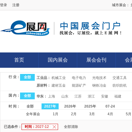
登录
注册
城市展会：
E展网
首页
国内展会
展会会刊
会
首页
国内展会
展会会刊
会
行 业：
全部
工业品：
机械工业
电子电力
光电技术
交通工具
原材料：
建材五金
能源矿产
钢铁冶金
纺织纺机
国 内：
全部
华东：
上海
山东
江苏
浙江
安徽
福建
时 间：
全部
2027年
2026年
2025年
07-24
全年展会
1月
2月
3月
4月
5月
已选条件：
时间：
2027-12
全部清除