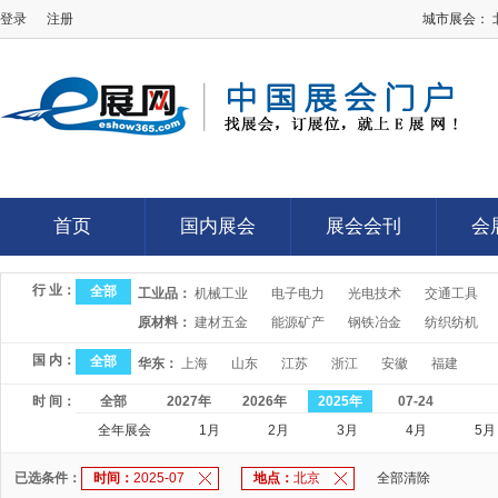
登录
注册
城市展会：
E展网
首页
国内展会
展会会刊
会
首页
国内展会
展会会刊
会
行 业：
全部
工业品：
机械工业
电子电力
光电技术
交通工具
原材料：
建材五金
能源矿产
钢铁冶金
纺织纺机
国 内：
全部
华东：
上海
山东
江苏
浙江
安徽
福建
时 间：
全部
2027年
2026年
2025年
07-24
全年展会
1月
2月
3月
4月
5月
已选条件：
时间：
2025-07
地点：
北京
全部清除