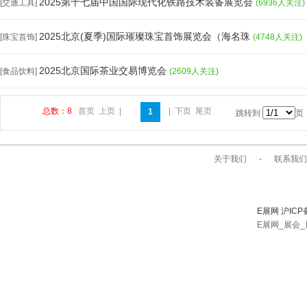
2025第十七届中国国际现代化铁路技术装备展览会
[交通工具]
(6936人关注)
2025北京(夏季)国际璀璨珠宝首饰展览会（海名珠
[珠宝首饰]
(4748人关注)
2025北京国际茶业交易博览会
[食品饮料]
(2609人关注)
总数：8
首页
上页
|
|
下页
尾页
1
跳转到
页
关于我们
-
联系我们
E展网 沪ICP
E展网_展会