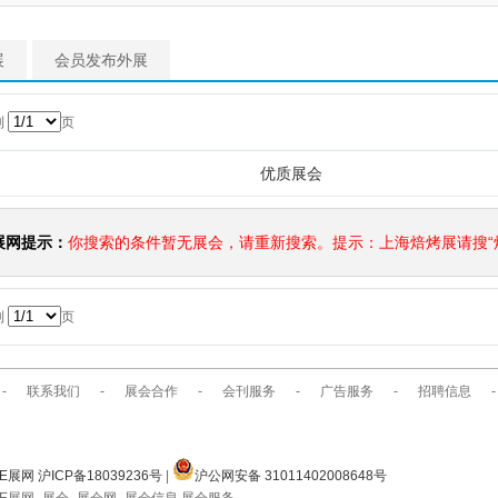
展
会员发布外展
到
页
优质展会
展网提示：
你搜索的条件暂无展会，请重新搜索。提示：上海焙烤展请搜“焙
到
页
-
联系我们
-
展会合作
-
会刊服务
-
广告服务
-
招聘信息
-
E展网 沪ICP备18039236号
|
沪公网安备 31011402008648号