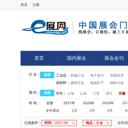
登录
注册
E展网
首页
国内展会
展会会刊
首页
国内展会
展会会刊
行 业：
全部
工业品：
机械工业
电子电力
光电技术
原材料：
建材五金
能源矿产
钢铁冶金
国 内：
全部
华东：
上海
山东
江苏
浙江
安徽
时 间：
全部
2027年
2026年
2025年
07
全年展会
1月
2月
3月
4
已选条件：
时间：
2022-08
地点：
安徽
全部清