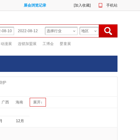
展会浏览记录
[
加入收藏
]
手机站
动漫展
连锁加盟展
工博会
婴童展
防护
广西
海南
展开↓
月
12月