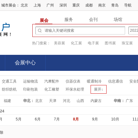
城市展会：
北京
上海
广州
深圳
重庆
成都
南京
青岛
导航
服务
会刊
场馆
展会
热门搜索：
美容展
化工展
电子展
图书展
珠宝展
会展中心
会展中心
交通工具
运输物流
汽摩配件
仪器仪表
暖通制冷
信息通信
安全
纺织纺机
印刷包装
化工橡塑
环保水处理
展开↓
福建
华北：
北京
天津
河北
山西
内蒙古
华南：
广东
-24
月
5月
6月
7月
8月
9月
10月
11
除