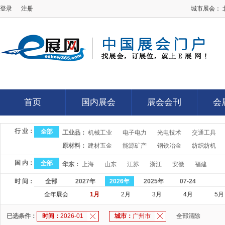
登录
注册
城市展会：
E展网
首页
国内展会
展会会刊
会
首页
国内展会
展会会刊
会
行 业：
全部
工业品：
机械工业
电子电力
光电技术
交通工具
原材料：
建材五金
能源矿产
钢铁冶金
纺织纺机
国 内：
全部
华东：
上海
山东
江苏
浙江
安徽
福建
时 间：
全部
2027年
2026年
2025年
07-24
全年展会
1月
2月
3月
4月
5月
已选条件：
时间：
2026-01
城市：
广州市
全部清除