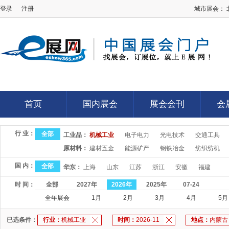
登录
注册
城市展会：
E展网
首页
国内展会
展会会刊
会
首页
国内展会
展会会刊
会
行 业：
全部
工业品：
机械工业
电子电力
光电技术
交通工具
原材料：
建材五金
能源矿产
钢铁冶金
纺织纺机
国 内：
全部
华东：
上海
山东
江苏
浙江
安徽
福建
时 间：
全部
2027年
2026年
2025年
07-24
全年展会
1月
2月
3月
4月
5月
已选条件：
行业：
机械工业
时间：
2026-11
地点：
内蒙古