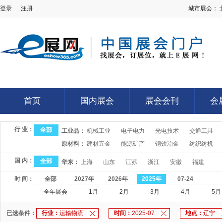
登录
注册
城市展会：
E展网
首页
国内展会
展会会刊
会
首页
国内展会
展会会刊
会
行 业：
全部
工业品：
机械工业
电子电力
光电技术
交通工具
原材料：
建材五金
能源矿产
钢铁冶金
纺织纺机
国 内：
全部
华东：
上海
山东
江苏
浙江
安徽
福建
时 间：
全部
2027年
2026年
2025年
07-24
全年展会
1月
2月
3月
4月
5月
已选条件：
行业：
运输物流
时间：
2025-07
地点：
辽宁