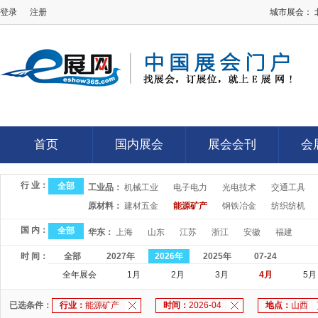
登录
注册
城市展会：
E展网
首页
国内展会
展会会刊
会
首页
国内展会
展会会刊
会
行 业：
全部
工业品：
机械工业
电子电力
光电技术
交通工具
原材料：
建材五金
能源矿产
钢铁冶金
纺织纺机
国 内：
全部
华东：
上海
山东
江苏
浙江
安徽
福建
时 间：
全部
2027年
2026年
2025年
07-24
全年展会
1月
2月
3月
4月
5月
已选条件：
行业：
能源矿产
时间：
2026-04
地点：
山西