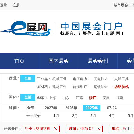
登录
注册
城市展会：
E展网
首页
国内展会
展会会刊
会
首页
国内展会
展会会刊
会
行 业：
全部
工业品：
机械工业
电子电力
光电技术
交通工具
原材料：
建材五金
能源矿产
钢铁冶金
纺织纺机
国 内：
全部
华东：
上海
山东
江苏
浙江
安徽
福建
时 间：
全部
2027年
2026年
2025年
07-24
全年展会
1月
2月
3月
4月
5月
已选条件：
行业：
纺织纺机
时间：
2025-07
地点：
浙江