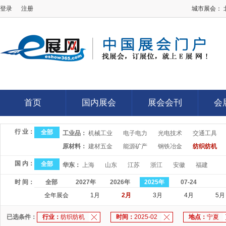
登录
注册
城市展会：
E展网
首页
国内展会
展会会刊
会
首页
国内展会
展会会刊
会
行 业：
全部
工业品：
机械工业
电子电力
光电技术
交通工具
原材料：
建材五金
能源矿产
钢铁冶金
纺织纺机
国 内：
全部
华东：
上海
山东
江苏
浙江
安徽
福建
时 间：
全部
2027年
2026年
2025年
07-24
全年展会
1月
2月
3月
4月
5月
已选条件：
行业：
纺织纺机
时间：
2025-02
地点：
宁夏