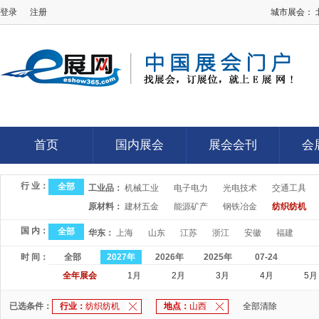
登录
注册
城市展会：
E展网
首页
国内展会
展会会刊
会
首页
国内展会
展会会刊
会
行 业：
全部
工业品：
机械工业
电子电力
光电技术
交通工具
原材料：
建材五金
能源矿产
钢铁冶金
纺织纺机
国 内：
全部
华东：
上海
山东
江苏
浙江
安徽
福建
时 间：
全部
2027年
2026年
2025年
07-24
全年展会
1月
2月
3月
4月
5月
已选条件：
行业：
纺织纺机
地点：
山西
全部清除