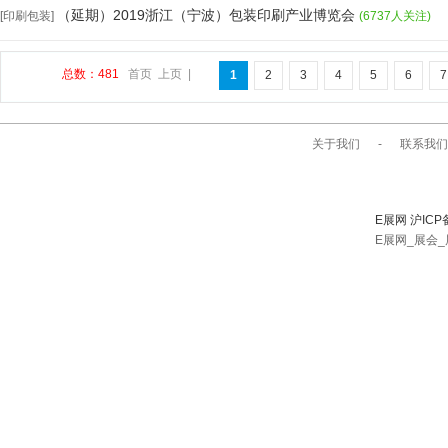
（延期）2019浙江（宁波）包装印刷产业博览会
[印刷包装]
(6737人关注)
总数：481
首页
上页
|
1
2
3
4
5
6
7
关于我们
-
联系我们
E展网 沪ICP
E展网_展会