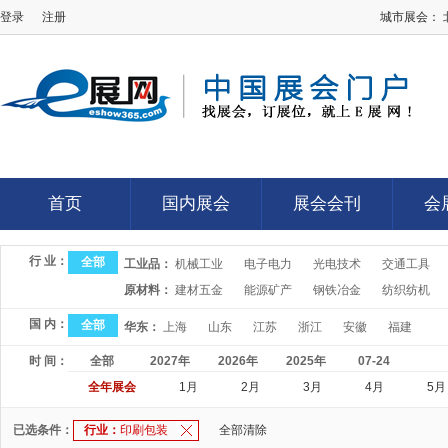
登录
注册
城市展会：
E展网
首页
国内展会
展会会刊
会
首页
国内展会
展会会刊
会
行 业：
全部
工业品：
机械工业
电子电力
光电技术
交通工具
原材料：
建材五金
能源矿产
钢铁冶金
纺织纺机
国 内：
全部
华东：
上海
山东
江苏
浙江
安徽
福建
时 间：
全部
2027年
2026年
2025年
07-24
全年展会
1月
2月
3月
4月
5月
已选条件：
行业：
印刷包装
全部清除