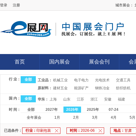
登录
注册
城市展会：
E展网
首页
国内展会
展会会刊
会
首页
国内展会
展会会刊
会
行 业：
全部
工业品：
机械工业
电子电力
光电技术
交通工具
原材料：
建材五金
能源矿产
钢铁冶金
纺织纺机
国 内：
全部
华东：
上海
山东
江苏
浙江
安徽
福建
时 间：
全部
2027年
2026年
2025年
07-24
全年展会
1月
2月
3月
4月
5月
已选条件：
行业：
印刷包装
时间：
2026-06
地点：
甘肃