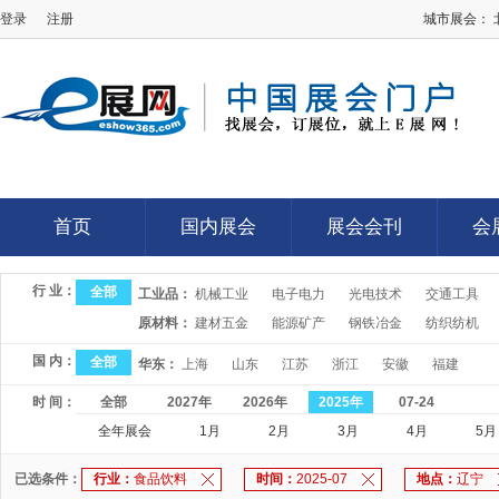
登录
注册
城市展会：
E展网
首页
国内展会
展会会刊
会
首页
国内展会
展会会刊
会
行 业：
全部
工业品：
机械工业
电子电力
光电技术
交通工具
原材料：
建材五金
能源矿产
钢铁冶金
纺织纺机
国 内：
全部
华东：
上海
山东
江苏
浙江
安徽
福建
时 间：
全部
2027年
2026年
2025年
07-24
全年展会
1月
2月
3月
4月
5月
已选条件：
行业：
食品饮料
时间：
2025-07
地点：
辽宁