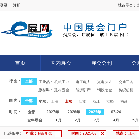
登录
注册
城市展会：
E展网
首页
国内展会
展会会刊
会
首页
国内展会
展会会刊
会
行 业：
全部
工业品：
机械工业
电子电力
光电技术
交通工具
原材料：
建材五金
能源矿产
钢铁冶金
纺织纺机
国 内：
全部
华东：
上海
山东
江苏
浙江
安徽
福建
时 间：
全部
2027年
2026年
2025年
07-24
全年展会
1月
2月
3月
4月
5月
已选条件：
行业：
服装配饰
时间：
2025-07
地点：
山东