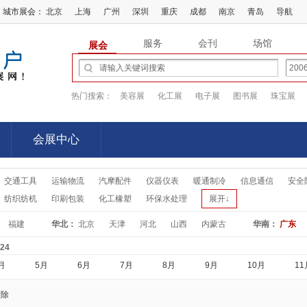
城市展会：
北京
上海
广州
深圳
重庆
成都
南京
青岛
导航
服务
会刊
场馆
展会
热门搜索：
美容展
化工展
电子展
图书展
珠宝展
会展中心
会展中心
交通工具
运输物流
汽摩配件
仪器仪表
暖通制冷
信息通信
安全
纺织纺机
印刷包装
化工橡塑
环保水处理
展开↓
福建
华北：
北京
天津
河北
山西
内蒙古
华南：
广东
-24
月
5月
6月
7月
8月
9月
10月
11
清除