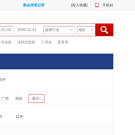
展会浏览记录
[
加入收藏
]
手机站
动漫展
连锁加盟展
工博会
婴童展
防护
广西
海南
展开↓
月
12月