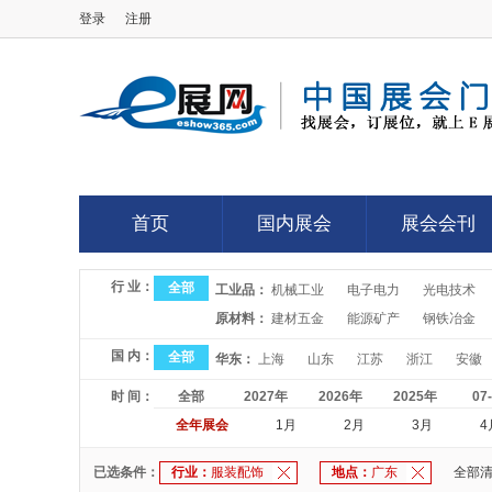
登录
注册
E展网
首页
国内展会
展会会刊
首页
国内展会
展会会刊
行 业：
全部
工业品：
机械工业
电子电力
光电技术
原材料：
建材五金
能源矿产
钢铁冶金
国 内：
全部
华东：
上海
山东
江苏
浙江
安徽
时 间：
全部
2027年
2026年
2025年
07
全年展会
1月
2月
3月
4
已选条件：
行业：
服装配饰
地点：
广东
全部