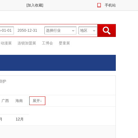
[
加入收藏
]
手机站
动漫展
连锁加盟展
工博会
婴童展
防护
广西
海南
展开↓
月
12月