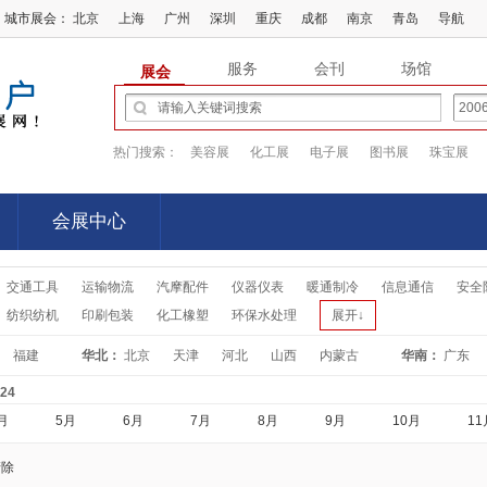
城市展会：
北京
上海
广州
深圳
重庆
成都
南京
青岛
导航
服务
会刊
场馆
展会
热门搜索：
美容展
化工展
电子展
图书展
珠宝展
会展中心
会展中心
交通工具
运输物流
汽摩配件
仪器仪表
暖通制冷
信息通信
安全
纺织纺机
印刷包装
化工橡塑
环保水处理
展开↓
福建
华北：
北京
天津
河北
山西
内蒙古
华南：
广东
-24
月
5月
6月
7月
8月
9月
10月
11
清除