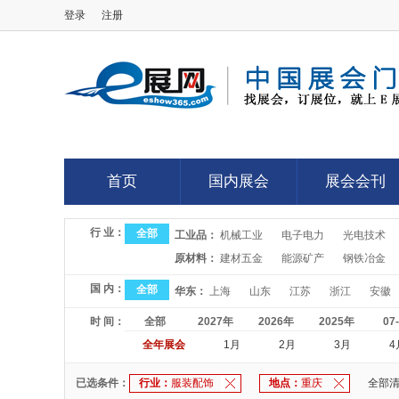
登录
注册
E展网
首页
国内展会
展会会刊
首页
国内展会
展会会刊
行 业：
全部
工业品：
机械工业
电子电力
光电技术
原材料：
建材五金
能源矿产
钢铁冶金
国 内：
全部
华东：
上海
山东
江苏
浙江
安徽
时 间：
全部
2027年
2026年
2025年
07
全年展会
1月
2月
3月
4
已选条件：
行业：
服装配饰
地点：
重庆
全部