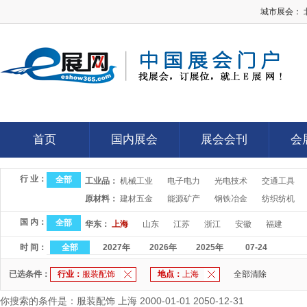
城市展会：
E展网
首页
国内展会
展会会刊
会
首页
国内展会
展会会刊
会
行 业：
全部
工业品：
机械工业
电子电力
光电技术
交通工具
原材料：
建材五金
能源矿产
钢铁冶金
纺织纺机
国 内：
全部
华东：
上海
山东
江苏
浙江
安徽
福建
时 间：
全部
2027年
2026年
2025年
07-24
已选条件：
行业：
服装配饰
地点：
上海
全部清除
你搜索的条件是：服装配饰 上海 2000-01-01 2050-12-31