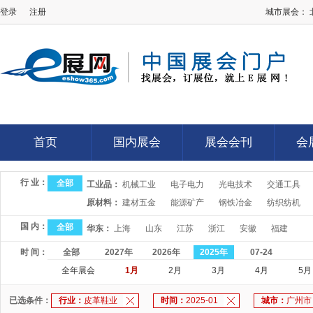
登录
注册
城市展会：
E展网
首页
国内展会
展会会刊
会
首页
国内展会
展会会刊
会
行 业：
全部
工业品：
机械工业
电子电力
光电技术
交通工具
原材料：
建材五金
能源矿产
钢铁冶金
纺织纺机
国 内：
全部
华东：
上海
山东
江苏
浙江
安徽
福建
时 间：
全部
2027年
2026年
2025年
07-24
全年展会
1月
2月
3月
4月
5月
已选条件：
行业：
皮革鞋业
时间：
2025-01
城市：
广州市