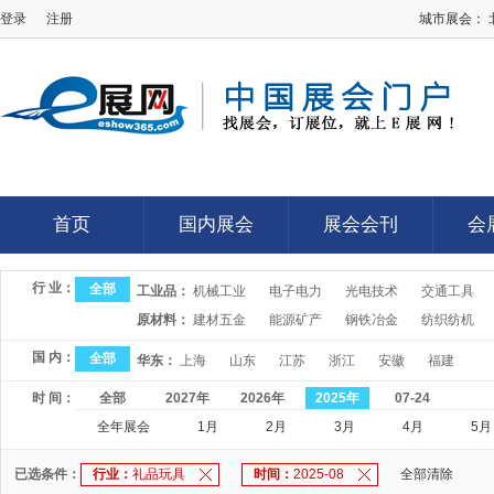
登录
注册
城市展会：
E展网
首页
国内展会
展会会刊
会
首页
国内展会
展会会刊
会
行 业：
全部
工业品：
机械工业
电子电力
光电技术
交通工具
原材料：
建材五金
能源矿产
钢铁冶金
纺织纺机
国 内：
全部
华东：
上海
山东
江苏
浙江
安徽
福建
时 间：
全部
2027年
2026年
2025年
07-24
全年展会
1月
2月
3月
4月
5月
已选条件：
行业：
礼品玩具
时间：
2025-08
全部清除