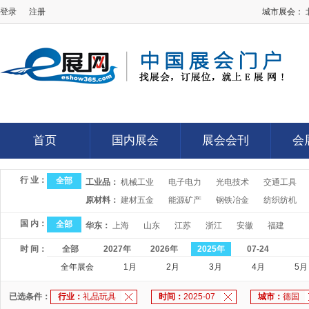
登录
注册
城市展会：
E展网
首页
国内展会
展会会刊
会
首页
国内展会
展会会刊
会
行 业：
全部
工业品：
机械工业
电子电力
光电技术
交通工具
原材料：
建材五金
能源矿产
钢铁冶金
纺织纺机
国 内：
全部
华东：
上海
山东
江苏
浙江
安徽
福建
时 间：
全部
2027年
2026年
2025年
07-24
全年展会
1月
2月
3月
4月
5月
已选条件：
行业：
礼品玩具
时间：
2025-07
城市：
德国