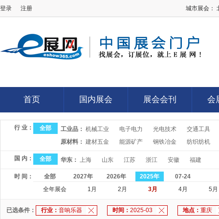
登录
注册
城市展会：
E展网
首页
国内展会
展会会刊
会
首页
国内展会
展会会刊
会
行 业：
全部
工业品：
机械工业
电子电力
光电技术
交通工具
原材料：
建材五金
能源矿产
钢铁冶金
纺织纺机
国 内：
全部
华东：
上海
山东
江苏
浙江
安徽
福建
时 间：
全部
2027年
2026年
2025年
07-24
全年展会
1月
2月
3月
4月
5月
已选条件：
行业：
音响乐器
时间：
2025-03
地点：
重庆