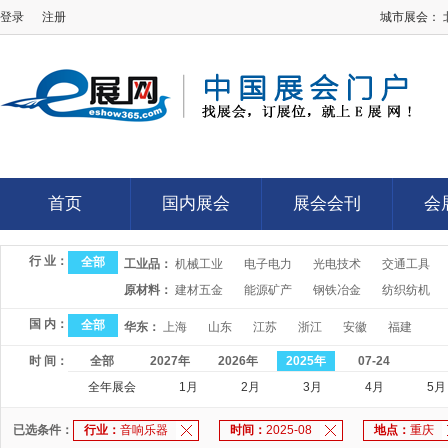
登录
注册
城市展会：
E展网
首页
国内展会
展会会刊
会
首页
国内展会
展会会刊
会
行 业：
全部
工业品：
机械工业
电子电力
光电技术
交通工具
原材料：
建材五金
能源矿产
钢铁冶金
纺织纺机
国 内：
全部
华东：
上海
山东
江苏
浙江
安徽
福建
时 间：
全部
2027年
2026年
2025年
07-24
全年展会
1月
2月
3月
4月
5月
已选条件：
行业：
音响乐器
时间：
2025-08
地点：
重庆