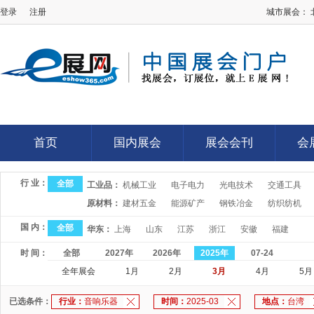
登录
注册
城市展会：
E展网
首页
国内展会
展会会刊
会
首页
国内展会
展会会刊
会
行 业：
全部
工业品：
机械工业
电子电力
光电技术
交通工具
原材料：
建材五金
能源矿产
钢铁冶金
纺织纺机
国 内：
全部
华东：
上海
山东
江苏
浙江
安徽
福建
时 间：
全部
2027年
2026年
2025年
07-24
全年展会
1月
2月
3月
4月
5月
已选条件：
行业：
音响乐器
时间：
2025-03
地点：
台湾