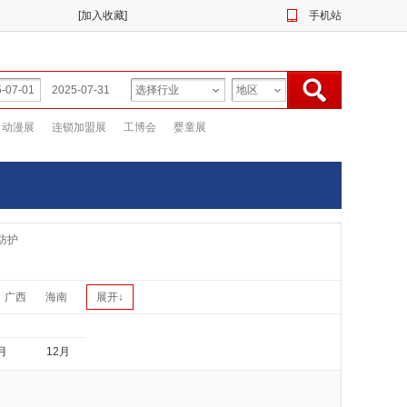
[
加入收藏
]
手机站
动漫展
连锁加盟展
工博会
婴童展
防护
广西
海南
展开↓
月
12月