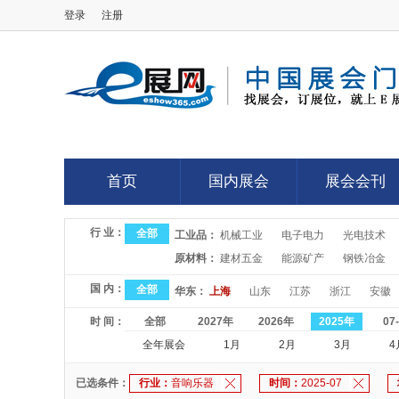
登录
注册
E展网
首页
国内展会
展会会刊
首页
国内展会
展会会刊
行 业：
全部
工业品：
机械工业
电子电力
光电技术
原材料：
建材五金
能源矿产
钢铁冶金
国 内：
全部
华东：
上海
山东
江苏
浙江
安徽
时 间：
全部
2027年
2026年
2025年
07
全年展会
1月
2月
3月
4
已选条件：
行业：
音响乐器
时间：
2025-07