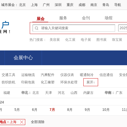
城市展会：
北京
上海
广州
深圳
重庆
成都
南京
青岛
导航
服务
会刊
场馆
展会
热门搜索：
美容展
化工展
电子展
图书展
珠宝展
会展中心
会展中心
交通工具
运输物流
汽摩配件
仪器仪表
暖通制冷
信息通信
安全
纺织纺机
印刷包装
化工橡塑
环保水处理
展开↓
福建
华北：
北京
天津
河北
山西
内蒙古
华南：
广东
-24
月
5月
6月
7月
8月
9月
10月
11
地点：
上海
全部清除