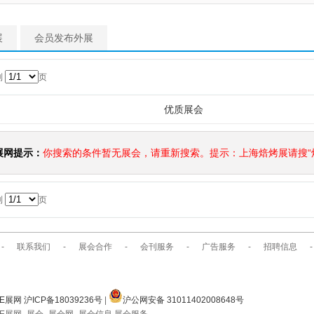
展
会员发布外展
到
页
优质展会
展网提示：
你搜索的条件暂无展会，请重新搜索。提示：上海焙烤展请搜“焙
到
页
-
联系我们
-
展会合作
-
会刊服务
-
广告服务
-
招聘信息
-
E展网 沪ICP备18039236号
|
沪公网安备 31011402008648号