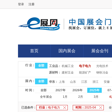
登录
注册
E展网
首页
国内展会
展会会刊
首页
国内展会
展会会刊
行 业：
全部
工业品：
机械工业
电子电力
光电技术
原材料：
建材五金
能源矿产
钢铁冶金
国 内：
全部
华东：
上海
山东
江苏
浙江
安徽
时 间：
全部
2027年
2026年
2025年
07
全年展会
1月
2月
3月
4
已选条件：
行业：
电子电力
时间：
2025-04
全