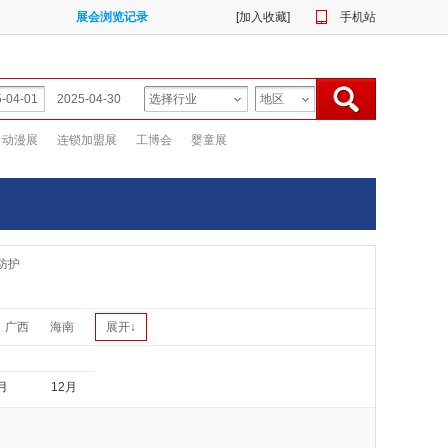
展会浏览记录
[
加入收藏
]
手机站
动漫展
连锁加盟展
工博会
婴童展
防护
广西
海南
展开↓
月
12月