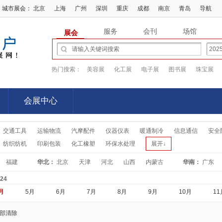
城市展会：
北京
上海
广州
深圳
重庆
成都
南京
青岛
导航
服务
会刊
场馆
展会
热门搜索：
美容展
化工展
电子展
图书展
珠宝展
会展中心
会展中心
交通工具
运输物流
汽摩配件
仪器仪表
暖通制冷
信息通信
安全
纺织纺机
印刷包装
化工橡塑
环保水处理
展开↓
福建
华北：
北京
天津
河北
山西
内蒙古
华南：
广东
-24
月
5月
6月
7月
8月
9月
10月
11
部清除