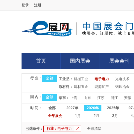
登录
注册
E展网
首页
国内展会
展会会刊
首页
国内展会
展会会刊
行 业：
全部
工业品：
机械工业
电子电力
光电技术
原材料：
建材五金
能源矿产
钢铁冶金
国 内：
全部
华东：
上海
山东
江苏
浙江
安徽
时 间：
全部
2027年
2026年
2025年
07
全年展会
1月
2月
3月
4
已选条件：
行业：
电子电力
全部清除