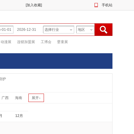
[
加入收藏
]
手机站
动漫展
连锁加盟展
工博会
婴童展
防护
广西
海南
展开↓
月
12月