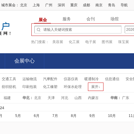
城市展会：
北京
上海
广州
深圳
重庆
成都
南京
青岛
导航
服务
会刊
场馆
展会
热门搜索：
美容展
化工展
电子展
图书展
珠宝展
会展中心
会展中心
交通工具
运输物流
汽摩配件
仪器仪表
暖通制冷
信息通信
安全
纺织纺机
印刷包装
化工橡塑
环保水处理
展开↓
福建
华北：
北京
天津
河北
山西
内蒙古
华南：
广东
-24
月
5月
6月
7月
8月
9月
10月
11