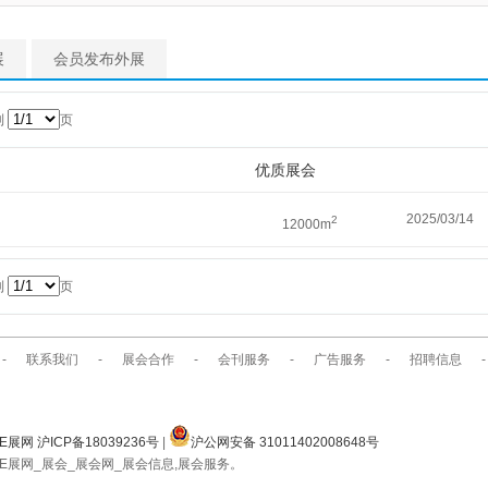
展
会员发布外展
到
页
优质展会
2025/03/14
2
12000m
到
页
-
联系我们
-
展会合作
-
会刊服务
-
广告服务
-
招聘信息
-
E展网 沪ICP备18039236号
|
沪公网安备 31011402008648号
E展网_展会_展会网_展会信息,展会服务。