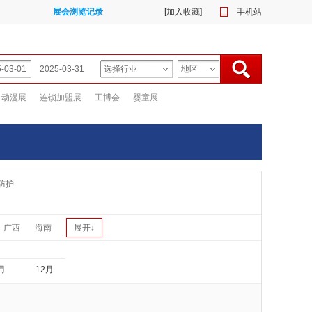
展会浏览记录
[
加入收藏
]
手机站
动漫展
连锁加盟展
工博会
婴童展
防护
广西
海南
展开↓
月
12月