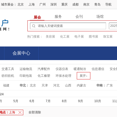
城市展会：
北京
上海
广州
深圳
重庆
成都
南京
青岛
导航
服务
会刊
场馆
展会
热门搜索：
美容展
化工展
电子展
图书展
珠宝展
会展中心
会展中心
交通工具
运输物流
汽摩配件
仪器仪表
暖通制冷
信息通信
安全
纺织纺机
印刷包装
化工橡塑
环保水处理
展开↓
福建
华北：
北京
天津
河北
山西
内蒙古
华南：
广东
-24
月
5月
6月
7月
8月
9月
10月
11
地点：
上海
全部清除