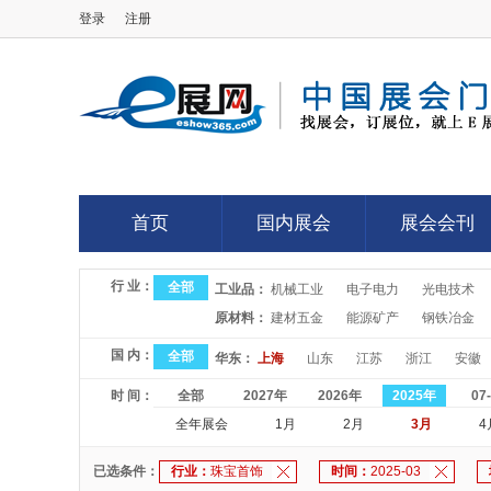
登录
注册
E展网
首页
国内展会
展会会刊
首页
国内展会
展会会刊
行 业：
全部
工业品：
机械工业
电子电力
光电技术
原材料：
建材五金
能源矿产
钢铁冶金
国 内：
全部
华东：
上海
山东
江苏
浙江
安徽
时 间：
全部
2027年
2026年
2025年
07
全年展会
1月
2月
3月
4
已选条件：
行业：
珠宝首饰
时间：
2025-03