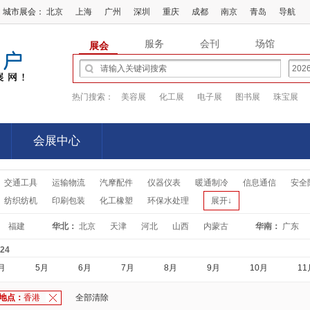
城市展会：
北京
上海
广州
深圳
重庆
成都
南京
青岛
导航
服务
会刊
场馆
展会
热门搜索：
美容展
化工展
电子展
图书展
珠宝展
会展中心
会展中心
交通工具
运输物流
汽摩配件
仪器仪表
暖通制冷
信息通信
安全
纺织纺机
印刷包装
化工橡塑
环保水处理
展开↓
福建
华北：
北京
天津
河北
山西
内蒙古
华南：
广东
-24
月
5月
6月
7月
8月
9月
10月
11
地点：
香港
全部清除