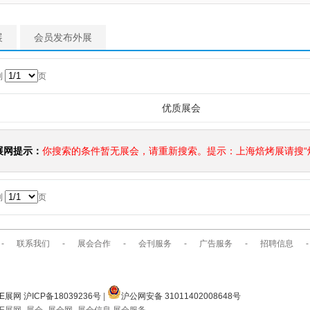
展
会员发布外展
到
页
优质展会
展网提示：
你搜索的条件暂无展会，请重新搜索。提示：上海焙烤展请搜“焙
到
页
-
联系我们
-
展会合作
-
会刊服务
-
广告服务
-
招聘信息
-
E展网 沪ICP备18039236号
|
沪公网安备 31011402008648号