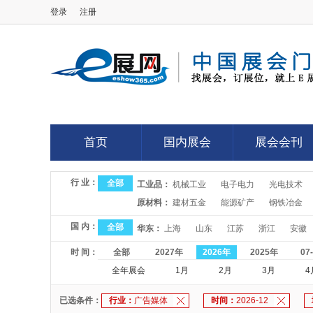
登录
注册
E展网
首页
国内展会
展会会刊
首页
国内展会
展会会刊
行 业：
全部
工业品：
机械工业
电子电力
光电技术
原材料：
建材五金
能源矿产
钢铁冶金
国 内：
全部
华东：
上海
山东
江苏
浙江
安徽
时 间：
全部
2027年
2026年
2025年
07
全年展会
1月
2月
3月
4
已选条件：
行业：
广告媒体
时间：
2026-12