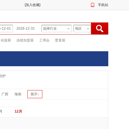
[
加入收藏
]
手机站
动漫展
连锁加盟展
工博会
婴童展
防护
广西
海南
展开↓
月
12月