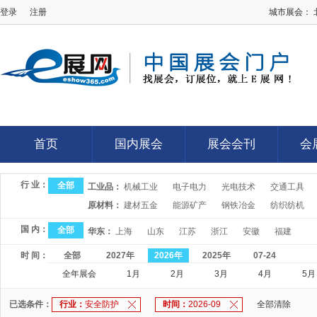
登录
注册
城市展会：
E展网
首页
国内展会
展会会刊
会
首页
国内展会
展会会刊
会
行 业：
全部
工业品：
机械工业
电子电力
光电技术
交通工具
原材料：
建材五金
能源矿产
钢铁冶金
纺织纺机
国 内：
全部
华东：
上海
山东
江苏
浙江
安徽
福建
时 间：
全部
2027年
2026年
2025年
07-24
全年展会
1月
2月
3月
4月
5月
已选条件：
行业：
安全防护
时间：
2026-09
全部清除