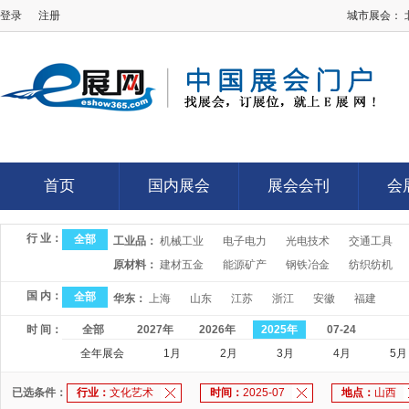
登录
注册
城市展会：
E展网
首页
国内展会
展会会刊
会
首页
国内展会
展会会刊
会
行 业：
全部
工业品：
机械工业
电子电力
光电技术
交通工具
原材料：
建材五金
能源矿产
钢铁冶金
纺织纺机
国 内：
全部
华东：
上海
山东
江苏
浙江
安徽
福建
时 间：
全部
2027年
2026年
2025年
07-24
全年展会
1月
2月
3月
4月
5月
已选条件：
行业：
文化艺术
时间：
2025-07
地点：
山西