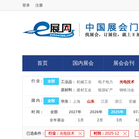
登录
注册
E展网
首页
国内展会
展会会刊
首页
国内展会
展会会刊
行 业：
全部
工业品：
机械工业
电子电力
光电技术
原材料：
建材五金
能源矿产
钢铁冶金
国 内：
全部
华东：
上海
山东
江苏
浙江
安徽
时 间：
全部
2027年
2026年
2025年
07
全年展会
1月
2月
3月
4
已选条件：
行业：
光电技术
时间：
2025-12