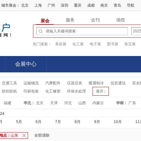
城市展会：
北京
上海
广州
深圳
重庆
成都
南京
青岛
导航
服务
会刊
场馆
展会
热门搜索：
美容展
化工展
电子展
图书展
珠宝展
会展中心
会展中心
交通工具
运输物流
汽摩配件
仪器仪表
暖通制冷
信息通信
安全
纺织纺机
印刷包装
化工橡塑
环保水处理
展开↓
福建
华北：
北京
天津
河北
山西
内蒙古
华南：
广东
-24
月
5月
6月
7月
8月
9月
10月
11
地点：
山东
全部清除