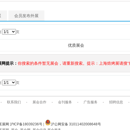
展
会员发布外展
到
页
优质展会
展网提示：
你搜索的条件暂无展会，请重新搜索。提示：上海焙烤展请搜“焙
到
页
-
联系我们
-
展会合作
-
会刊服务
-
广告服务
-
招聘信息
-
E展网 沪ICP备18039236号
|
沪公网安备 31011402008648号