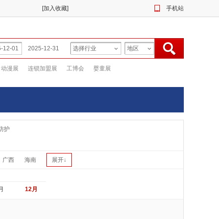
[
加入收藏
]
手机站
动漫展
连锁加盟展
工博会
婴童展
防护
广西
海南
展开↓
月
12月