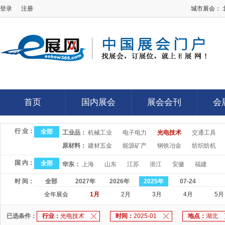
登录
注册
城市展会：
E展网
首页
国内展会
展会会刊
会
首页
国内展会
展会会刊
会
行 业：
全部
工业品：
机械工业
电子电力
光电技术
交通工具
原材料：
建材五金
能源矿产
钢铁冶金
纺织纺机
国 内：
全部
华东：
上海
山东
江苏
浙江
安徽
福建
时 间：
全部
2027年
2026年
2025年
07-24
全年展会
1月
2月
3月
4月
5月
已选条件：
行业：
光电技术
时间：
2025-01
地点：
湖北