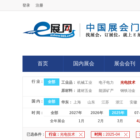
登录
注册
E展网
首页
国内展会
展会会刊
首页
国内展会
展会会刊
行 业：
全部
工业品：
机械工业
电子电力
光电技术
原材料：
建材五金
能源矿产
钢铁冶金
国 内：
全部
华东：
上海
山东
江苏
浙江
安徽
时 间：
全部
2027年
2026年
2025年
07
全年展会
1月
2月
3月
4
已选条件：
行业：
光电技术
时间：
2025-04