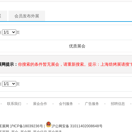
展
会员发布外展
到
页
优质展会
展网提示：
你搜索的条件暂无展会，请重新搜索。提示：上海焙烤展请搜“焙
到
页
-
联系我们
-
展会合作
-
会刊服务
-
广告服务
-
招聘信息
-
E展网 沪ICP备18039236号
|
沪公网安备 31011402008648号