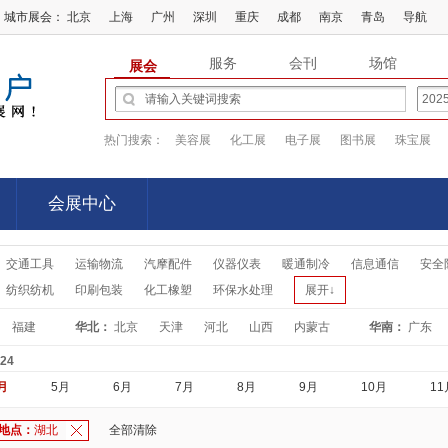
城市展会：
北京
上海
广州
深圳
重庆
成都
南京
青岛
导航
服务
会刊
场馆
展会
热门搜索：
美容展
化工展
电子展
图书展
珠宝展
会展中心
会展中心
交通工具
运输物流
汽摩配件
仪器仪表
暖通制冷
信息通信
安全
纺织纺机
印刷包装
化工橡塑
环保水处理
展开↓
福建
华北：
北京
天津
河北
山西
内蒙古
华南：
广东
-24
月
5月
6月
7月
8月
9月
10月
11
地点：
湖北
全部清除