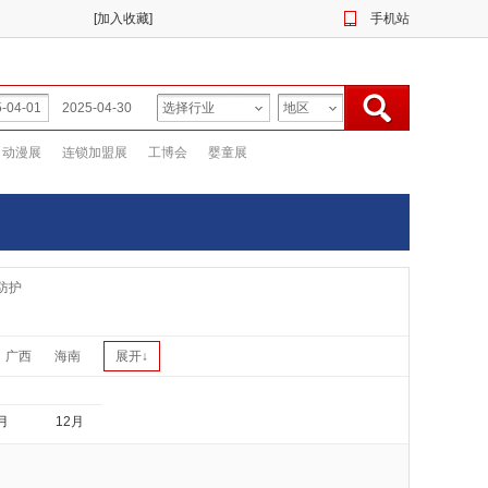
[
加入收藏
]
手机站
动漫展
连锁加盟展
工博会
婴童展
防护
广西
海南
展开↓
月
12月