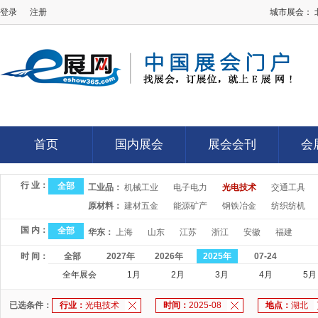
登录
注册
城市展会：
E展网
首页
国内展会
展会会刊
会
首页
国内展会
展会会刊
会
行 业：
全部
工业品：
机械工业
电子电力
光电技术
交通工具
原材料：
建材五金
能源矿产
钢铁冶金
纺织纺机
国 内：
全部
华东：
上海
山东
江苏
浙江
安徽
福建
时 间：
全部
2027年
2026年
2025年
07-24
全年展会
1月
2月
3月
4月
5月
已选条件：
行业：
光电技术
时间：
2025-08
地点：
湖北