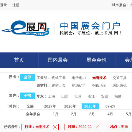
登录
注册
城市展会：
E展网
首页
国内展会
展会会刊
会
首页
国内展会
展会会刊
会
行 业：
全部
工业品：
机械工业
电子电力
光电技术
交通工具
原材料：
建材五金
能源矿产
钢铁冶金
纺织纺机
国 内：
全部
华东：
上海
山东
江苏
浙江
安徽
福建
时 间：
全部
2027年
2026年
2025年
07-24
全年展会
1月
2月
3月
4月
5月
已选条件：
行业：
光电技术
时间：
2025-11
地点：
湖南