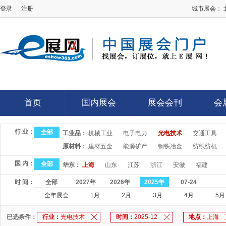
登录
注册
城市展会：
E展网
首页
国内展会
展会会刊
会
首页
国内展会
展会会刊
会
行 业：
全部
工业品：
机械工业
电子电力
光电技术
交通工具
原材料：
建材五金
能源矿产
钢铁冶金
纺织纺机
国 内：
全部
华东：
上海
山东
江苏
浙江
安徽
福建
时 间：
全部
2027年
2026年
2025年
07-24
全年展会
1月
2月
3月
4月
5月
已选条件：
行业：
光电技术
时间：
2025-12
地点：
上海