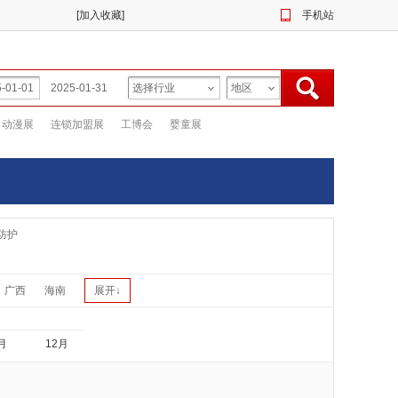
[
加入收藏
]
手机站
动漫展
连锁加盟展
工博会
婴童展
防护
广西
海南
展开↓
月
12月