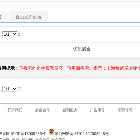
展
会员发布外展
到
页
优质展会
展网提示：
你搜索的条件暂无展会，请重新搜索。提示：上海焙烤展请搜“焙
到
页
-
联系我们
-
展会合作
-
会刊服务
-
广告服务
-
招聘信息
-
E展网 沪ICP备18039236号
|
沪公网安备 31011402008648号