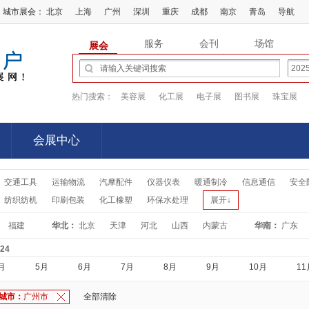
城市展会：
北京
上海
广州
深圳
重庆
成都
南京
青岛
导航
服务
会刊
场馆
展会
热门搜索：
美容展
化工展
电子展
图书展
珠宝展
会展中心
会展中心
交通工具
运输物流
汽摩配件
仪器仪表
暖通制冷
信息通信
安全
纺织纺机
印刷包装
化工橡塑
环保水处理
展开↓
福建
华北：
北京
天津
河北
山西
内蒙古
华南：
广东
-24
月
5月
6月
7月
8月
9月
10月
11
城市：
广州市
全部清除