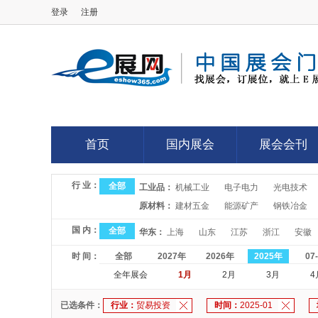
登录
注册
E展网
首页
国内展会
展会会刊
首页
国内展会
展会会刊
行 业：
全部
工业品：
机械工业
电子电力
光电技术
原材料：
建材五金
能源矿产
钢铁冶金
国 内：
全部
华东：
上海
山东
江苏
浙江
安徽
时 间：
全部
2027年
2026年
2025年
07
全年展会
1月
2月
3月
4
已选条件：
行业：
贸易投资
时间：
2025-01