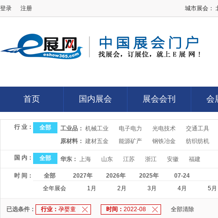
登录
注册
城市展会：
E展网
首页
国内展会
展会会刊
会
首页
国内展会
展会会刊
会
行 业：
全部
工业品：
机械工业
电子电力
光电技术
交通工具
原材料：
建材五金
能源矿产
钢铁冶金
纺织纺机
国 内：
全部
华东：
上海
山东
江苏
浙江
安徽
福建
时 间：
全部
2027年
2026年
2025年
07-24
全年展会
1月
2月
3月
4月
5月
已选条件：
行业：
孕婴童
时间：
2022-08
全部清除