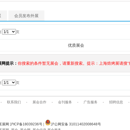
展
会员发布外展
到
页
优质展会
展网提示：
你搜索的条件暂无展会，请重新搜索。提示：上海焙烤展请搜“焙
到
页
-
联系我们
-
展会合作
-
会刊服务
-
广告服务
-
招聘信息
-
E展网 沪ICP备18039236号
|
沪公网安备 31011402008648号