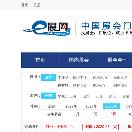
登录
注册
E展网
首页
国内展会
展会会刊
首页
国内展会
展会会刊
行 业：
全部
工业品：
机械工业
电子电力
光电技术
原材料：
建材五金
能源矿产
钢铁冶金
国 内：
全部
华东：
上海
山东
江苏
浙江
安徽
时 间：
全部
2027年
2026年
2025年
07
全年展会
1月
2月
3月
4
已选条件：
行业：
孕婴童
时间：
2025-03
地