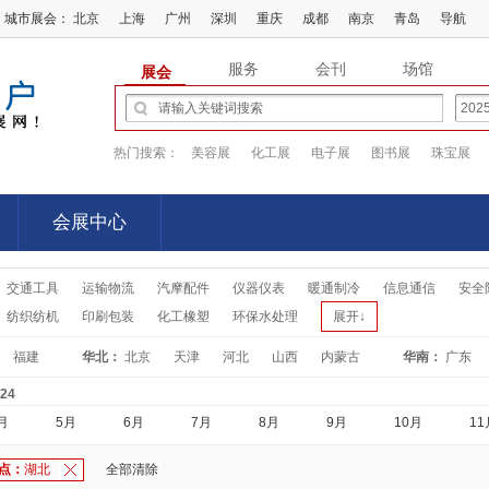
城市展会：
北京
上海
广州
深圳
重庆
成都
南京
青岛
导航
服务
会刊
场馆
展会
热门搜索：
美容展
化工展
电子展
图书展
珠宝展
会展中心
会展中心
交通工具
运输物流
汽摩配件
仪器仪表
暖通制冷
信息通信
安全
纺织纺机
印刷包装
化工橡塑
环保水处理
展开↓
福建
华北：
北京
天津
河北
山西
内蒙古
华南：
广东
-24
月
5月
6月
7月
8月
9月
10月
11
点：
湖北
全部清除