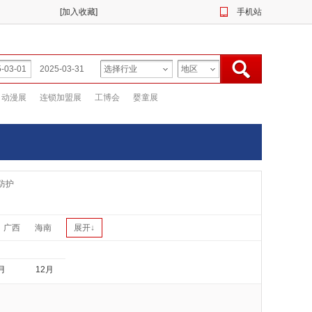
[
加入收藏
]
手机站
动漫展
连锁加盟展
工博会
婴童展
防护
广西
海南
展开↓
月
12月