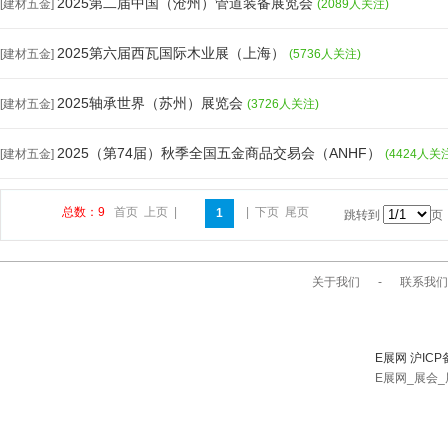
2025第二届中国（沧州）管道装备展览会
[建材五金]
(2089人关注)
2025第六届西瓦国际木业展（上海）
[建材五金]
(5736人关注)
2025轴承世界（苏州）展览会
[建材五金]
(3726人关注)
2025（第74届）秋季全国五金商品交易会（ANHF）
[建材五金]
(4424人关
总数：9
首页
上页
|
|
下页
尾页
1
跳转到
页
关于我们
-
联系我们
E展网 沪ICP
E展网_展会