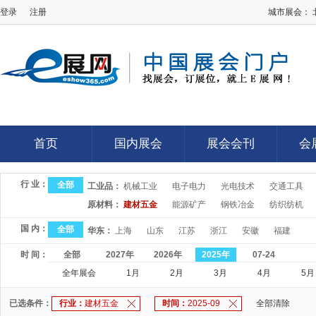
登录
注册
城市展会：
E展网
首页
国内展会
展会会刊
会
首页
国内展会
展会会刊
会
行 业：
全部
工业品：
机械工业
电子电力
光电技术
交通工具
原材料：
建材五金
能源矿产
钢铁冶金
纺织纺机
国 内：
全部
华东：
上海
山东
江苏
浙江
安徽
福建
时 间：
全部
2027年
2026年
2025年
07-24
全年展会
1月
2月
3月
4月
5月
已选条件：
行业：
建材五金
时间：
2025-09
全部清除