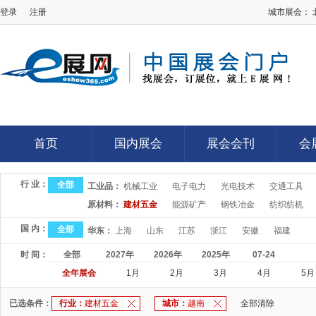
登录
注册
城市展会：
E展网
首页
国内展会
展会会刊
会
首页
国内展会
展会会刊
会
行 业：
全部
工业品：
机械工业
电子电力
光电技术
交通工具
原材料：
建材五金
能源矿产
钢铁冶金
纺织纺机
国 内：
全部
华东：
上海
山东
江苏
浙江
安徽
福建
时 间：
全部
2027年
2026年
2025年
07-24
全年展会
1月
2月
3月
4月
5月
已选条件：
行业：
建材五金
城市：
越南
全部清除