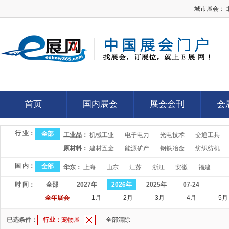
城市展会：
E展网
首页
国内展会
展会会刊
会
首页
国内展会
展会会刊
会
行 业：
全部
工业品：
机械工业
电子电力
光电技术
交通工具
原材料：
建材五金
能源矿产
钢铁冶金
纺织纺机
国 内：
全部
华东：
上海
山东
江苏
浙江
安徽
福建
时 间：
全部
2027年
2026年
2025年
07-24
全年展会
1月
2月
3月
4月
5月
已选条件：
行业：
宠物展
全部清除