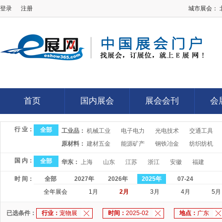
登录
注册
城市展会：
E展网
首页
国内展会
展会会刊
会
首页
国内展会
展会会刊
会
行 业：
全部
工业品：
机械工业
电子电力
光电技术
交通工具
原材料：
建材五金
能源矿产
钢铁冶金
纺织纺机
国 内：
全部
华东：
上海
山东
江苏
浙江
安徽
福建
时 间：
全部
2027年
2026年
2025年
07-24
全年展会
1月
2月
3月
4月
5月
已选条件：
行业：
宠物展
时间：
2025-02
地点：
广东