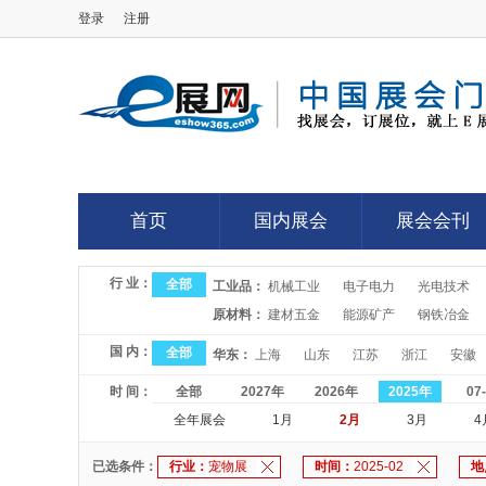
登录
注册
E展网
首页
国内展会
展会会刊
首页
国内展会
展会会刊
行 业：
全部
工业品：
机械工业
电子电力
光电技术
原材料：
建材五金
能源矿产
钢铁冶金
国 内：
全部
华东：
上海
山东
江苏
浙江
安徽
时 间：
全部
2027年
2026年
2025年
07
全年展会
1月
2月
3月
4
已选条件：
行业：
宠物展
时间：
2025-02
地