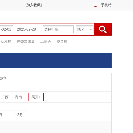
[
加入收藏
]
手机站
动漫展
连锁加盟展
工博会
婴童展
防护
广西
海南
展开↓
月
12月