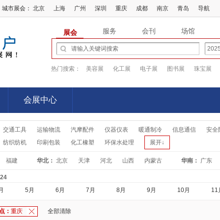
城市展会：
北京
上海
广州
深圳
重庆
成都
南京
青岛
导航
服务
会刊
场馆
展会
热门搜索：
美容展
化工展
电子展
图书展
珠宝展
会展中心
会展中心
交通工具
运输物流
汽摩配件
仪器仪表
暖通制冷
信息通信
安全
纺织纺机
印刷包装
化工橡塑
环保水处理
展开↓
福建
华北：
北京
天津
河北
山西
内蒙古
华南：
广东
-24
月
5月
6月
7月
8月
9月
10月
11
点：
重庆
全部清除