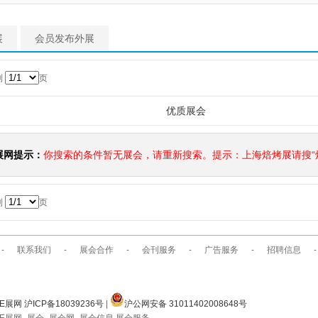
展
会员发布外展
到
页
优质展会
展网提示：
你搜索的条件暂无展会，请重新搜索。提示：上海焙烤展请搜“焙
到
页
-
联系我们
-
展会合作
-
会刊服务
-
广告服务
-
招聘信息
-
E展网 沪ICP备18039236号
|
沪公网安备 31011402008648号