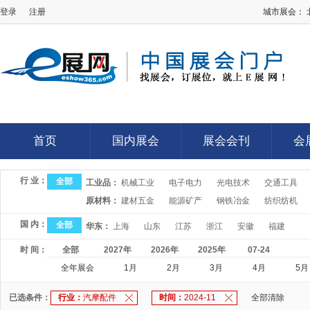
登录
注册
城市展会：
E展网
首页
国内展会
展会会刊
会
首页
国内展会
展会会刊
会
行 业：
全部
工业品：
机械工业
电子电力
光电技术
交通工具
原材料：
建材五金
能源矿产
钢铁冶金
纺织纺机
国 内：
全部
华东：
上海
山东
江苏
浙江
安徽
福建
时 间：
全部
2027年
2026年
2025年
07-24
全年展会
1月
2月
3月
4月
5月
已选条件：
行业：
汽摩配件
时间：
2024-11
全部清除