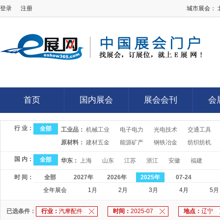
登录
注册
城市展会：
E展网
首页
国内展会
展会会刊
会
首页
国内展会
展会会刊
会
行 业：
全部
工业品：
机械工业
电子电力
光电技术
交通工具
原材料：
建材五金
能源矿产
钢铁冶金
纺织纺机
国 内：
全部
华东：
上海
山东
江苏
浙江
安徽
福建
时 间：
全部
2027年
2026年
2025年
07-24
全年展会
1月
2月
3月
4月
5月
已选条件：
行业：
汽摩配件
时间：
2025-07
地点：
辽宁