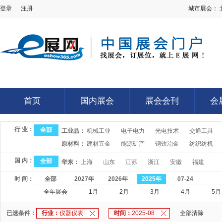
登录
注册
城市展会：
E展网
首页
国内展会
展会会刊
会
首页
国内展会
展会会刊
会
行 业：
全部
工业品：
机械工业
电子电力
光电技术
交通工具
原材料：
建材五金
能源矿产
钢铁冶金
纺织纺机
国 内：
全部
华东：
上海
山东
江苏
浙江
安徽
福建
时 间：
全部
2027年
2026年
2025年
07-24
全年展会
1月
2月
3月
4月
5月
已选条件：
行业：
仪器仪表
时间：
2025-08
全部清除